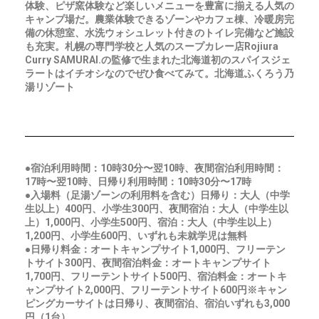
体験、ピザ窯体験など楽しいメニューを豊富に揃える人気の
キャンプ場だ。農業体験できるゾーンやカフェ棟、冷暖房完
備の休憩室、水洗ウォシュレット付きのトイレ完備など施設
も充実。札幌の専門学校と人気のスープカレー店Rojiura
Curry SAMURAI.の監修で生まれた北海道初のスパイスジェ
ラートはイチオシなのでぜひ食べてみて。北海道ふくろう乃
湯リゾート
●宿泊利用時間：10時30分〜翌10時、夜間宿泊利用時間：
17時〜翌10時、日帰り利用時間：10時30分〜17時
●入場料（足湯ゾーンの利用料を含む）日帰り：大人（中学
生以上）400円、小学生300円、夜間宿泊：大人（中学生以
上）1,000円、小学生500円、宿泊：大人（中学生以上）
1,200円、小学生600円、いずれも未就学児は無料
●日帰り料金：オートキャンプサイト1,000円、フリーテン
トサイト300円、夜間宿泊料金：オートキャンプサイト
1,700円、フリーテントサイト500円、宿泊料金：オートキ
ャンプサイト2,000円、フリーテントサイト600円※キャン
ピングカーサイトは日帰り、夜間宿泊、宿泊いずれも3,000
円（1台）